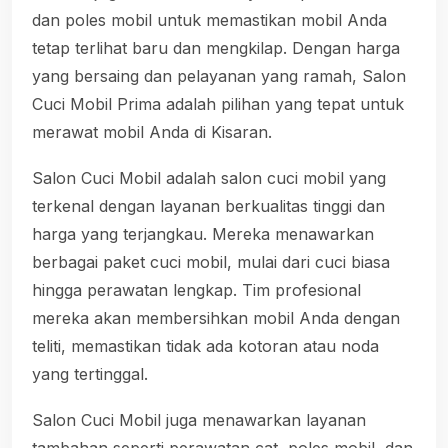
dan poles mobil untuk memastikan mobil Anda
tetap terlihat baru dan mengkilap. Dengan harga
yang bersaing dan pelayanan yang ramah, Salon
Cuci Mobil Prima adalah pilihan yang tepat untuk
merawat mobil Anda di Kisaran.
Salon Cuci Mobil adalah salon cuci mobil yang
terkenal dengan layanan berkualitas tinggi dan
harga yang terjangkau. Mereka menawarkan
berbagai paket cuci mobil, mulai dari cuci biasa
hingga perawatan lengkap. Tim profesional
mereka akan membersihkan mobil Anda dengan
teliti, memastikan tidak ada kotoran atau noda
yang tertinggal.
Salon Cuci Mobil juga menawarkan layanan
tambahan seperti perawatan cat, poles mobil, dan