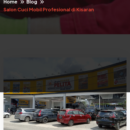
Home
Blog
Salon Cuci Mobil Profesional di Kisaran