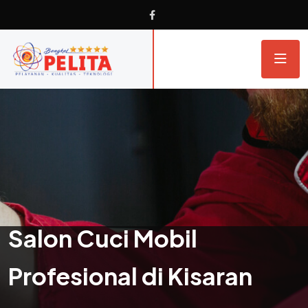
Salon Cuci Mobil
Profesional di Kisaran